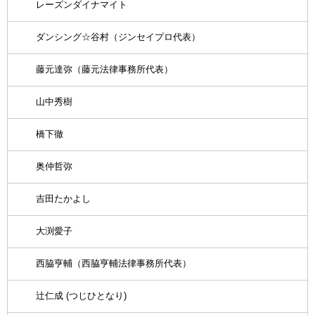
レーズンダイナマイト
ダンシング☆谷村（ジンセイプロ代表）
藤元達弥（藤元法律事務所代表）
山中秀樹
橋下徹
奥仲哲弥
吉田たかよし
大渕愛子
西脇亨輔（西脇亨輔法律事務所代表）
辻仁成 (つじひとなり)