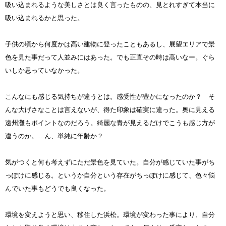
吸い込まれるような美しさとは良く言ったものの、見とれすぎて本当に
吸い込まれるかと思った。
子供の頃から何度かは高い建物に登ったこともあるし、展望エリアで景
色を見た事だって人並みにはあった。でも正直その時は高いなー。ぐら
いしか思っていなかった。
こんなにも感じる気持ちが違うとは。感受性が豊かになったのか？ そ
んな大げさなことは言えないが、得た印象は確実に違った。奥に見える
遠州灘もポイントなのだろう。綺麗な青が見えるだけでこうも感じ方が
違うのか。…ん、単純に年齢か？
気がつくと何も考えずにただ景色を見ていた。自分が感じていた事がち
っぽけに感じる。というか自分という存在がちっぽけに感じて、色々悩
んでいた事もどうでも良くなった。
環境を変えようと思い、移住した浜松。環境が変わった事により、自分