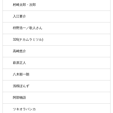
村崎太郎・次郎
入江要介
枡野浩一／歌人さん
326(ナカムラミツル)
高崎悠介
萩原正人
八木順一朗
浅桜ぽんず
阿部物語
ツキオラバンカ