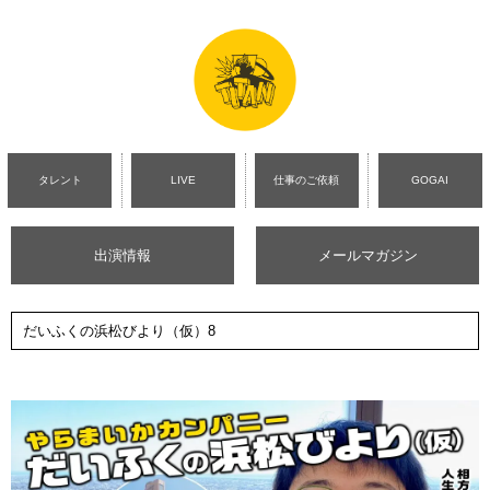
タレント
LIVE
仕事のご依頼
GOGAI
出演情報
メールマガジン
だいふくの浜松びより（仮）8