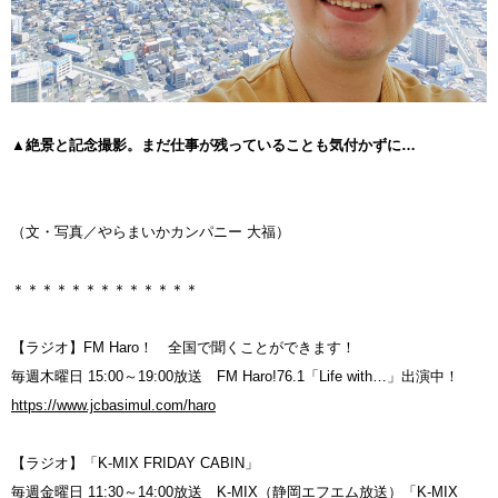
▲絶景と記念撮影。まだ仕事が残っていることも気付かずに…
（文・写真／やらまいかカンパニー 大福）
＊＊＊＊＊＊＊＊＊＊＊＊＊
【ラジオ】FM Haro！ 全国で聞くことができます！
毎週木曜日 15:00～19:00放送 FM Haro!76.1「Life with…」出演中！
https://www.jcbasimul.com/haro
【ラジオ】「K-MIX FRIDAY CABIN」
毎週金曜日 11:30～14:00放送 K-MIX（静岡エフエム放送）「K-MIX