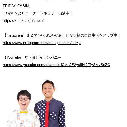
FRIDAY CABIN」
13時すぎよりコーナーレギュラー出演中！
https://k-mix.co.jp/cabin/
【Instagram】まるで“おかあさん”みたいな大福の自炊生活をアップ中！
https://www.instagram.com/kuragesuzuki/?hl=ja
【YouTube】やらまいかカンパニー
https://www.youtube.com/channel/UCMdJE2ysIINiJFfySMvSdZQ