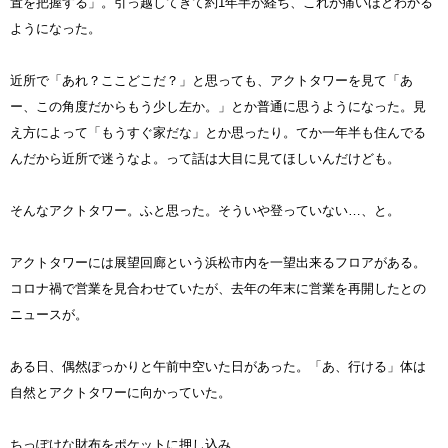
置を把握する」。引っ越してきて約1年半が経ち、これが痛いほどわかる
ようになった。
近所で「あれ？ここどこだ？」と思っても、アクトタワーを見て「あ
ー、この角度だからもう少し左か。」とか普通に思うようになった。見
え方によって「もうすぐ家だな」とか思ったり。てか一年半も住んでる
んだから近所で迷うなよ。って話は大目に見てほしいんだけども。
そんなアクトタワー。ふと思った。そういや登っていない…、と。
アクトタワーには展望回廊という浜松市内を一望出来るフロアがある。
コロナ禍で営業を見合わせていたが、去年の年末に営業を再開したとの
ニュースが。
ある日、偶然ぽっかりと午前中空いた日があった。「あ、行ける」体は
自然とアクトタワーに向かっていた。
ちっぽけな財布をポケットに押し込み