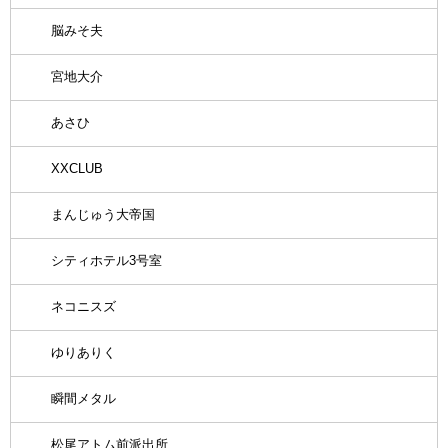
脳みそ夫
宮地大介
あさひ
XXCLUB
まんじゅう大帝国
シティホテル3号室
ネコニスズ
ゆりありく
瞬間メタル
松尾アトム前派出所