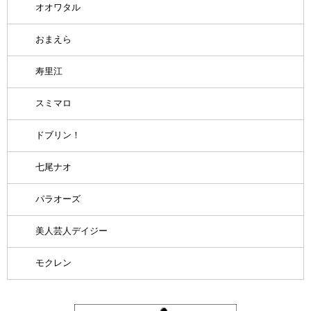
オオワタル
おまえら
寿里江
スミマロ
ドブリン！
七尾ナオ
パラオーズ
美人芸人デイジー
モクレン