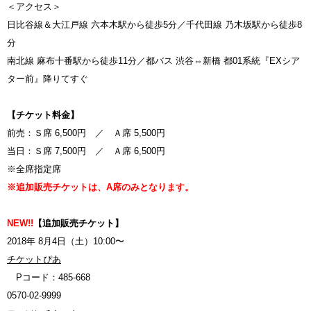
＜アクセス＞
日比谷線＆大江戸線 六本木駅から徒歩5分／千代田線 乃木坂駅から徒歩8
分
南北線 麻布十番駅から徒歩11分／都バス 渋谷⇔新橋 都01系統『EXシア
ター前』降りてすぐ
【チケット料金】
前売：Ｓ席 6,500円 ／ Ａ席 5,500円
当日：Ｓ席 7,500円 ／ Ａ席 6,500円
※全席指定席
※追加販売チケットは、A席のみとなります。
NEW!!
【追加販売チケット】
2018年 8月4日（土）10:00〜
チケットぴあ
Pコード：485-668
0570-02-9999