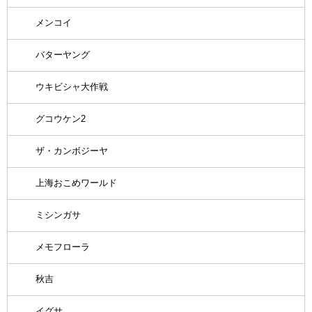
メンコイ
バターヤング
ウキビシャ大作戦
グコウケン2
ザ・カンボジーヤ
上海おこめワールド
ミシンガサ
メモフローラ
秋吉
イグサ