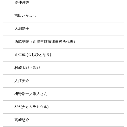
奥仲哲弥
吉田たかよし
大渕愛子
西脇亨輔（西脇亨輔法律事務所代表）
辻仁成 (つじひとなり)
村崎太郎・次郎
入江要介
枡野浩一／歌人さん
326(ナカムラミツル)
高崎悠介