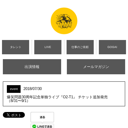
タレント
LIVE
仕事のご依頼
GOGAI
出演情報
メールマガジン
2018/07/30
event
爆笑問題30周年記念単独ライブ『O2-T1』 チケット追加発売
（8/31〜9/1）